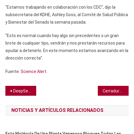
“Estamos trabajando en colaboración con los CDC”, dijo la
subsecretaria del KDHE, Ashley Goss, al Comité de Salud Pública
y Bienestar del Senado la semana pasada.
“Esto es normal cuando hay algo sin precedentes o un gran
brote de cualquier tipo, vendrán y nos prestarán recursos para
ayudar a detenerlo. En este momento estamos avanzando en la
dirección correcta”.
Fuente:
Science Alert
.
Navegación
DeepSeek prueba lo equivocado que estaba Sam Altman acerca de IAs más pequeñas compitiendo con OpenAI
Cerradura romana de 1600 años con mecanismo de resorte es hallada en Alemania
de
NOTICIAS Y ARTÍCULOS RELACIONADOS
entradas
Esta Molécula De Una Planta Venenosa Bloquea Todas Las