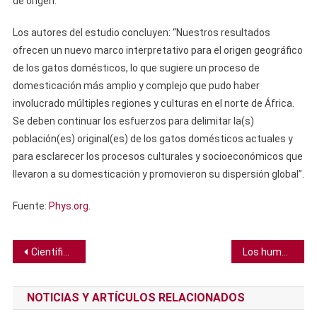
de origen.
Los autores del estudio concluyen: “Nuestros resultados
ofrecen un nuevo marco interpretativo para el origen geográfico
de los gatos domésticos, lo que sugiere un proceso de
domesticación más amplio y complejo que pudo haber
involucrado múltiples regiones y culturas en el norte de África.
Se deben continuar los esfuerzos para delimitar la(s)
población(es) original(es) de los gatos domésticos actuales y
para esclarecer los procesos culturales y socioeconómicos que
llevaron a su domesticación y promovieron su dispersión global”.
Fuente:
Phys.org
.
Navegación
Científicos descubren las primeras riquezas del “Santo Grial de los naufragios” hundido en Colombia en 1708
Los humanos estamos evolucionando demasiado lento para el ambiente que construimos
de
NOTICIAS Y ARTÍCULOS RELACIONADOS
entradas