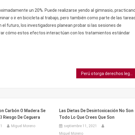
proximadamente un 20%. Puede realizarse yendo al gimnasio, practican
r o ir en bicicleta al trabajo, pero también como parte de las tarea
n el futuro, los investigadores planean probar si las sesiones de
orar cómo estos efectos interactúan con los tratamientos estándar
Perú otorga derechos legales a las abejas sin aguijón por primera vez en la historia
Con Carbón O Madera Se
Las Dietas De Desintoxicación No Son
El Riesgo De Ceguera
Todo Lo Que Crees Que Son
21
Miguel Moreno
septiembre 11, 2021
Miguel Moreno