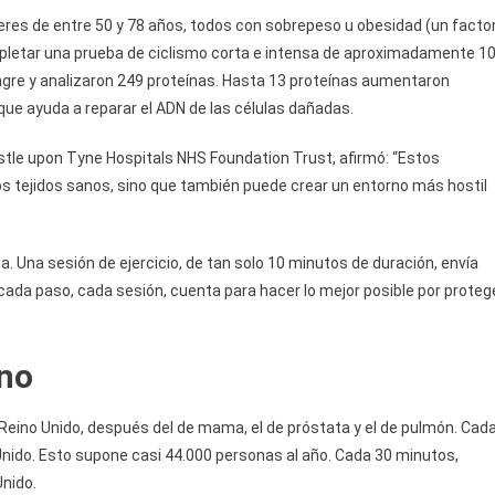
jeres de entre 50 y 78 años, todos con sobrepeso u obesidad (un facto
mpletar una prueba de ciclismo corta e intensa de aproximadamente 1
gre y analizaron 249 proteínas. Hasta 13 proteínas aumentaron
, que ayuda a reparar el ADN de las células dañadas.
castle upon Tyne Hospitals NHS Foundation Trust, afirmó: “Estos
 los tejidos sanos, sino que también puede crear un entorno más hostil
. Una sesión de ejercicio, de tan solo 10 minutos de duración, envía
cada paso, cada sesión, cuenta para hacer lo mejor posible por proteg
ino
Reino Unido, después del de mama, el de próstata y el de pulmón. Cad
Unido. Esto supone casi 44.000 personas al año. Cada 30 minutos,
nido.