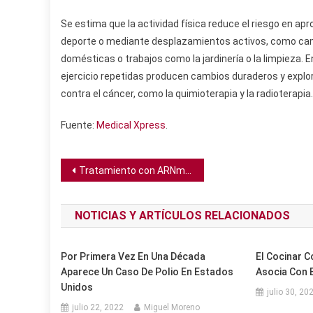
Se estima que la actividad física reduce el riesgo en a
deporte o mediante desplazamientos activos, como camina
domésticas o trabajos como la jardinería o la limpieza. E
ejercicio repetidas producen cambios duraderos y expl
contra el cáncer, como la quimioterapia y la radioterapia.
Fuente:
Medical Xpress
.
Navegación
Tratamiento con ARNm contrarresta el envejecimiento de las células inmunes en ratones
de
NOTICIAS Y ARTÍCULOS RELACIONADOS
entradas
Por Primera Vez En Una Década
El Cocinar 
Aparece Un Caso De Polio En Estados
Asocia Con 
Unidos
julio 30, 20
julio 22, 2022
Miguel Moreno