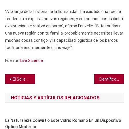
“A lo largo de la historia de la humanidad, ha existido una fuerte
tendencia a explorar nuevas regiones, y en muchos casos dicha
exploración se realizó en barco”, afirmó Fauvelle. “Si te mudas a
una nueva región con tu familia, probablemente necesites llevar
muchas cosas contigo, y la capacidad logística de los barcos
facilitaría enormemente dicho viaje”.
Fuente:
Live Science
.
Navegación
El Sol emite cuatro potentes llamaradas mientras se pronostica más actividad solar emocionante
Científicos crean “piedra Rosetta” para decodificar las neuronas del dolor crónico
de
NOTICIAS Y ARTÍCULOS RELACIONADOS
entradas
La Naturaleza Convirtió Este Vidrio Romano En Un Dispositivo
Óptico Moderno