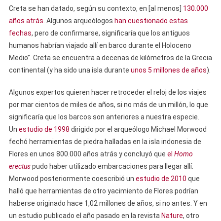
Creta se han datado, según su contexto, en [al menos]
130.000
años atrás
. Algunos arqueólogos
han cuestionado estas
fechas
, pero de confirmarse, significaría que los antiguos
humanos habrían viajado allí en barco durante el Holoceno
Medio”. Creta se encuentra a decenas de kilómetros de la Grecia
continental (y ha sido una isla durante
unos 5 millones de años
).
Algunos expertos quieren hacer retroceder el reloj de los viajes
por mar cientos de miles de años, si no más de un millón, lo que
significaría que los barcos son anteriores a nuestra especie.
Un
estudio de 1998
dirigido por el arqueólogo Michael Morwood
fechó herramientas de piedra halladas en la isla indonesia de
Flores en unos 800.000 años atrás y concluyó que
el
Homo
erectus
pudo haber utilizado embarcaciones para llegar allí.
Morwood posteriormente coescribió un
estudio de 2010
que
halló que herramientas de otro yacimiento de Flores podrían
haberse originado hace 1,02 millones de años, si no antes. Y en
un estudio publicado el año pasado en la revista
Nature
, otro