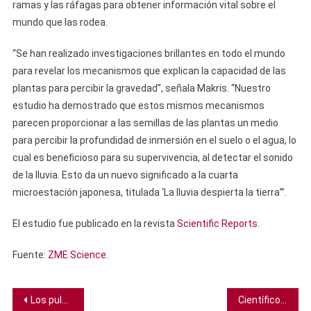
ramas y las ráfagas para obtener información vital sobre el
mundo que las rodea.
“Se han realizado investigaciones brillantes en todo el mundo
para revelar los mecanismos que explican la capacidad de las
plantas para percibir la gravedad”, señala Makris. “Nuestro
estudio ha demostrado que estos mismos mecanismos
parecen proporcionar a las semillas de las plantas un medio
para percibir la profundidad de inmersión en el suelo o el agua, lo
cual es beneficioso para su supervivencia, al detectar el sonido
de la lluvia. Esto da un nuevo significado a la cuarta
microestación japonesa, titulada ‘La lluvia despierta la tierra’”.
El estudio fue publicado en la revista
Scientific Reports
.
Fuente:
ZME Science
.
Navegación
Los pulpos gigantes pudieron haber dominado los océanos hace 100 millones de años
Científicos pueden explicar al fin el volcán más misterioso del mundo