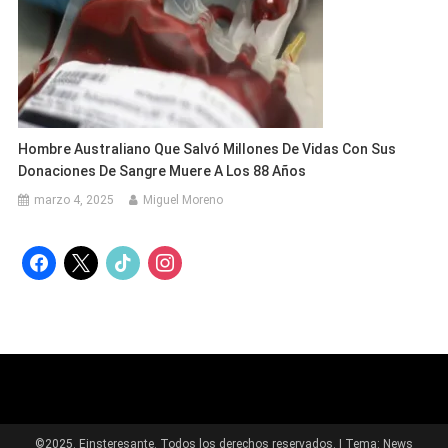
Hombre Australiano Que Salvó Millones De Vidas Con Sus
Donaciones De Sangre Muere A Los 88 Años
marzo 4, 2025
Miguel Moreno
facebook
x
tiktok
instagram
©2025. Einsteresante. Todos los derechos reservados.
|
Tema: News