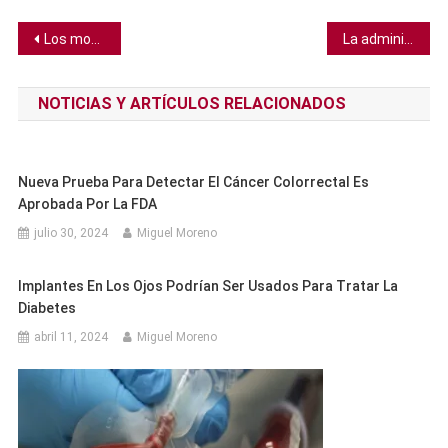
Navegación
Los monos de Gibraltar están comiendo tierra para sobrellevar la comida chatarra de los turistas
La administración Trump quiere abrir los valiosos bosques de la costa este a la tala y la minería
de
NOTICIAS Y ARTÍCULOS RELACIONADOS
entradas
Nueva Prueba Para Detectar El Cáncer Colorrectal Es
Aprobada Por La FDA
julio 30, 2024
Miguel Moreno
Implantes En Los Ojos Podrían Ser Usados Para Tratar La
Diabetes
abril 11, 2024
Miguel Moreno