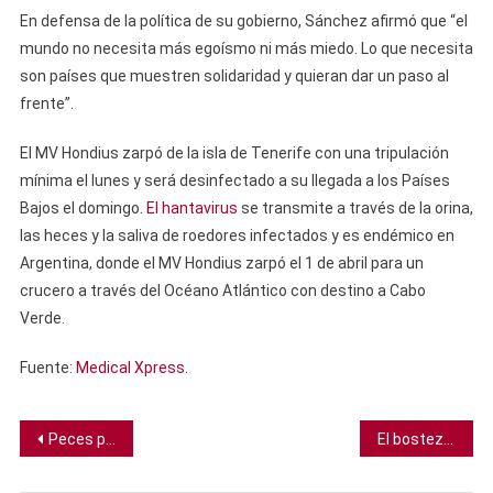
En defensa de la política de su gobierno, Sánchez afirmó que “el
mundo no necesita más egoísmo ni más miedo. Lo que necesita
son países que muestren solidaridad y quieran dar un paso al
frente”.
El MV Hondius zarpó de la isla de Tenerife con una tripulación
mínima el lunes y será desinfectado a su llegada a los Países
Bajos el domingo.
El hantavirus
se transmite a través de la orina,
las heces y la saliva de roedores infectados y es endémico en
Argentina, donde el MV Hondius zarpó el 1 de abril para un
crucero a través del Océano Atlántico con destino a Cabo
Verde.
Fuente:
Medical Xpress
.
Navegación
Peces polizones se esconden en las cloacas de las mantarrayas
El bostezo es contagioso incluso en el útero. Los fetos pueden bostezar después de sus madres
de