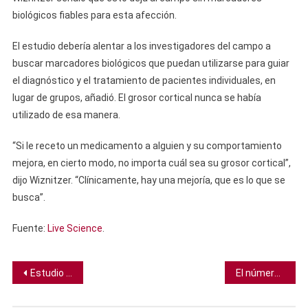
biológicos fiables para esta afección.
El estudio debería alentar a los investigadores del campo a
buscar marcadores biológicos que puedan utilizarse para guiar
el diagnóstico y el tratamiento de pacientes individuales, en
lugar de grupos, añadió. El grosor cortical nunca se había
utilizado de esa manera.
“Si le receto un medicamento a alguien y su comportamiento
mejora, en cierto modo, no importa cuál sea su grosor cortical”,
dijo Wiznitzer. “Clínicamente, hay una mejoría, que es lo que se
busca”.
Fuente:
Live Science
.
Navegación
Estudio muestra lo que las dietas ricas en azúcar podrían estar haciéndole a tu memoria
El número de muertes por ébola supera los 200. Varios países de África están en riesgo
de