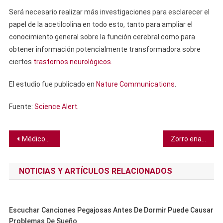
Será necesario realizar más investigaciones para esclarecer el
papel de la acetilcolina en todo esto, tanto para ampliar el
conocimiento general sobre la función cerebral como para
obtener información potencialmente transformadora sobre
ciertos
trastornos neurológicos
.
El estudio fue publicado en
Nature Communications
.
Fuente:
Science Alert
.
Navegación
Médicos encuentran una forma de hacer del sueño durante la anestesia algo más común
Zorro enano escurridizo que se creía extinto es fotografiado por primera vez en una isla cerca de Yucatán
de
NOTICIAS Y ARTÍCULOS RELACIONADOS
entradas
Escuchar Canciones Pegajosas Antes De Dormir Puede Causar
Problemas De Sueño