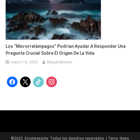
Los “microrrelámpagos” Podrían Ayudar A Responder Una
Pregunta Crucial Sobre El Origen De La Vida
marzo 18, 2025
Miguel Moreno
facebook
x
tiktok
instagram
©2025. Einsteresante. Todos los derechos reservados.
|
Tema: News