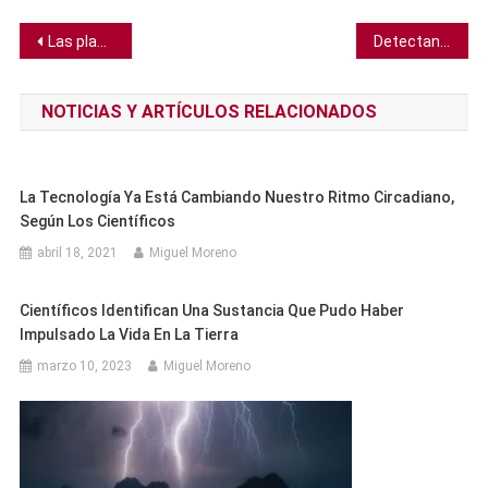
Navegación
Las plantas envían bajo tierra señales eléctricas, señala un estudio
Detectan llamarada estelar en otra estrella mucho más poderosa que las del Sol
de
NOTICIAS Y ARTÍCULOS RELACIONADOS
entradas
La Tecnología Ya Está Cambiando Nuestro Ritmo Circadiano,
Según Los Científicos
abril 18, 2021
Miguel Moreno
Científicos Identifican Una Sustancia Que Pudo Haber
Impulsado La Vida En La Tierra
marzo 10, 2023
Miguel Moreno