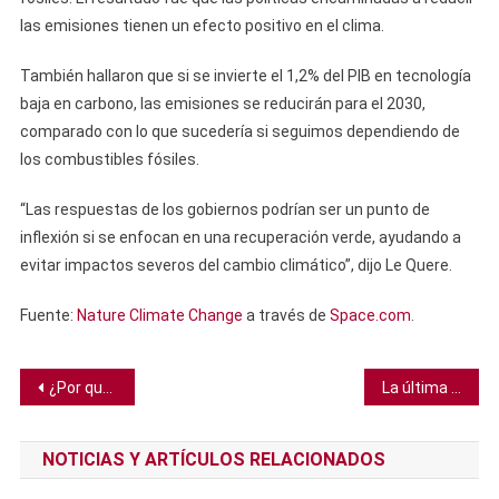
las emisiones tienen un efecto positivo en el clima.
También hallaron que si se invierte el 1,2% del PIB en tecnología
baja en carbono, las emisiones se reducirán para el 2030,
comparado con lo que sucedería si seguimos dependiendo de
los combustibles fósiles.
“Las respuestas de los gobiernos podrían ser un punto de
inflexión si se enfocan en una recuperación verde, ayudando a
evitar impactos severos del cambio climático”, dijo Le Quere.
Fuente:
Nature Climate Change
a través de
Space.com
.
Navegación
¿Por qué sólo el 10% de las personas son zurdas?
La última plataforma de hielo intacta de Canadá acaba de colapsar, formando un iceberg del tamaño de Manhattan
de
NOTICIAS Y ARTÍCULOS RELACIONADOS
entradas