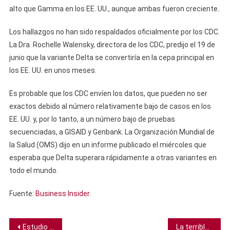
alto que Gamma en los EE. UU., aunque ambas fueron creciente.
Los hallazgos no han sido respaldados oficialmente por los CDC.
La Dra. Rochelle Walensky, directora de los CDC, predijo el 19 de
junio que la variante Delta se convertiría en la cepa principal en
los EE. UU. en unos meses.
Es probable que los CDC envíen los datos, que pueden no ser
exactos debido al número relativamente bajo de casos en los
EE. UU. y, por lo tanto, a un número bajo de pruebas
secuenciadas, a GISAID y Genbank. La Organización Mundial de
la Salud (OMS) dijo en un informe publicado el miércoles que
esperaba que Delta superara rápidamente a otras variantes en
todo el mundo.
Fuente:
Business Insider
.
Navegación
Estudio descarta la posibilidad de vida en las nubes de Venus
La terrible ola de calor de esta semana muestra por qué no podemos dejar de hablar del cambio climático