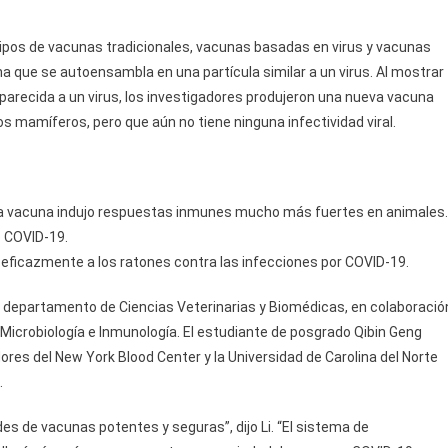
tipos de vacunas tradicionales, vacunas basadas en virus y vacunas
a que se autoensambla en una partícula similar a un virus. Al mostrar
 parecida a un virus, los investigadores produjeron una nueva vacuna
s mamíferos, pero que aún no tiene ninguna infectividad viral.
eva vacuna indujo respuestas inmunes mucho más fuertes en animales.
e COVID-19.
eficazmente a los ratones contra las infecciones por COVID-19.
en el departamento de Ciencias Veterinarias y Biomédicas, en colaboració
Microbiología e Inmunología. El estudiante de posgrado Qibin Geng
dores del New York Blood Center y la Universidad de Carolina del Norte
.
es de vacunas potentes y seguras”, dijo Li. “El sistema de