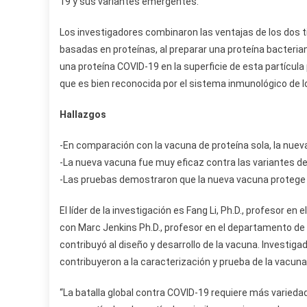
19 y sus variantes emergentes.
Los investigadores combinaron las ventajas de los dos 
basadas en proteínas, al preparar una proteína bacterian
una proteína COVID-19 en la superficie de esta partícula
que es bien reconocida por el sistema inmunológico de lo
Hallazgos
-En comparación con la vacuna de proteína sola, la nu
-La nueva vacuna fue muy eficaz contra las variantes d
-Las pruebas demostraron que la nueva vacuna protege 
El líder de la investigación es Fang Li, Ph.D., profesor 
con Marc Jenkins Ph.D., profesor en el departamento de 
contribuyó al diseño y desarrollo de la vacuna. Investiga
contribuyeron a la caracterización y prueba de la vacuna
“La batalla global contra COVID-19 requiere más variedad