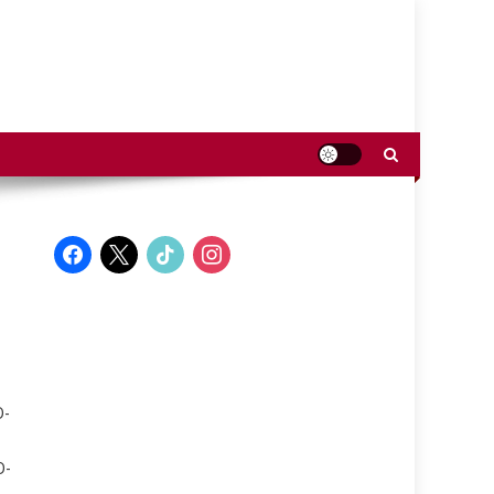
facebook
x
tiktok
instagram
D-
D-