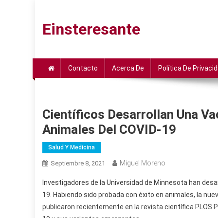
Saltar
al
Einsteresante
contenido
Contacto
Acerca De
Política De Privaci
Científicos Desarrollan Una V
Animales Del COVID-19
Salud Y Medicina
Miguel Moreno
Septiembre 8, 2021
Investigadores de la Universidad de Minnesota han desar
19. Habiendo sido probada con éxito en animales, la nu
publicaron recientemente en la revista científica PLOS 