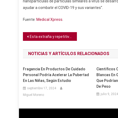
nanopartículas de partículas similares a virus se desar
ayudar a combatir el COVID-19 y sus variantes”.
Fuente:
Medical Xpress
.
Navegación
Esta extraña y repetitiva señal de radio cerca al centro de la Vía Láctea tiene a los astrónomos perplejos
de
NOTICIAS Y ARTÍCULOS RELACIONADOS
entradas
Fragancia En Productos De Cuidado
Científicos 
Personal Podría Acelerar La Pubertad
Blancas En 
En Las Niñas, Según Estudio
Que Podrían
De Peso
septiembre 17, 2024
julio 9, 202
Miguel Moreno