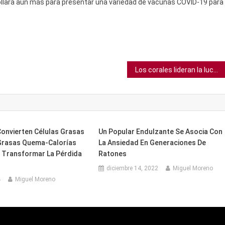
rollará aún más para presentar una variedad de vacunas COVID-19 para
Los corales lideran la lucha contra el cambio climático
Convierten Células Grasas
Un Popular Endulzante Se Asocia Con
Grasas Quema-Calorías
La Ansiedad En Generaciones De
 Transformar La Pérdida
Ratones
diciembre 14, 2022
Miguel Moreno
4
Miguel Moreno