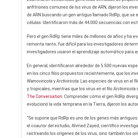
anfitriones comunes de los virus de ARN, dijeron los inv
de ARN buscando un gen antiguo llamado RdRp, que se en
células. Identificaron más de 44.000 secuencias con est
Pero el gen RdRp tiene miles de millones de años y ha e
remonta tanto, fue difícil para los investigadores determ
investigadores usaron el aprendizaje automático para ay
En general, identificaron alrededor de 5.500 nuevas espe
en los cinco filos propuestos recientemente, que los i
Wamoviricota
y
Arctiviricota
. Las especies de virus en el fi
y tropicales, mientras que los virus en el filo
Arctiviricota
The Conversation
. Comprender cómo el gen RdRp diverg
evolucionó la vida temprana en la Tierra, dijeron los auto
“Se supone que RdRp es uno de los genes más antiguos: 
el coautor del estudio, Ahmed Zayed, científico investig
rastreando los orígenes de los virus, sino también los orí