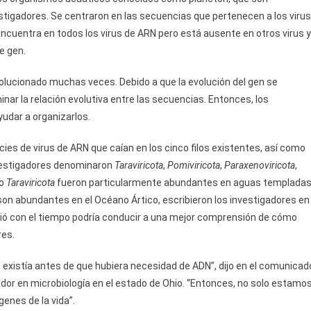
estigadores. Se centraron en las secuencias que pertenecen a los virus
cuentra en todos los virus de ARN pero está ausente en otros virus y
e gen.
volucionado muchas veces. Debido a que la evolución del gen se
inar la relación evolutiva entre las secuencias. Entonces, los
udar a organizarlos.
cies de virus de ARN que caían en los cinco filos existentes, así como
nvestigadores denominaron
Taraviricota
,
Pomiviricota
,
Paraxenoviricota
,
lo
Taraviricota
fueron particularmente abundantes en aguas templada
son abundantes en el Océano Ártico, escribieron los investigadores en
ió con el tiempo podría conducir a una mejor comprensión de cómo
res.
existía antes de que hubiera necesidad de ADN”, dijo en el comunicad
ador en microbiología en el estado de Ohio. “Entonces, no solo estamo
genes de la vida”.