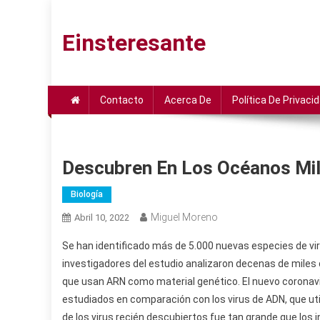
Saltar
al
Einsteresante
contenido
Contacto
Acerca De
Política De Privaci
Descubren En Los Océanos Mil
Biología
Miguel Moreno
Abril 10, 2022
Se han identificado más de 5.000 nuevas especies de vi
investigadores del estudio analizaron decenas de miles
que usan ARN como material genético. El nuevo coronavir
estudiados en comparación con los virus de ADN, que util
de los virus recién descubiertos fue tan grande que los