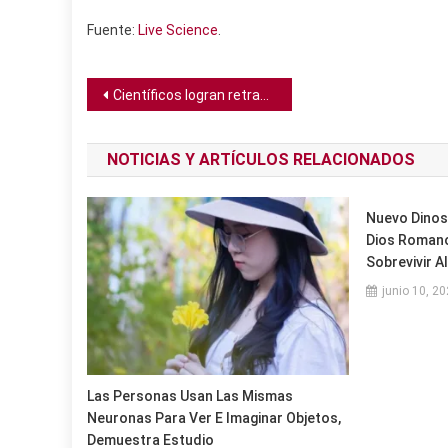
Fuente:
Live Science
.
Navegación
Científicos logran retrasar el reloj de las células cutáneas para hacerlas parecer 30 años más jóvenes
de
NOTICIAS Y ARTÍCULOS RELACIONADOS
entradas
Nuevo Dinos
Dios Romano
Sobrevivir A
junio 10, 2
Las Personas Usan Las Mismas
Neuronas Para Ver E Imaginar Objetos,
Demuestra Estudio