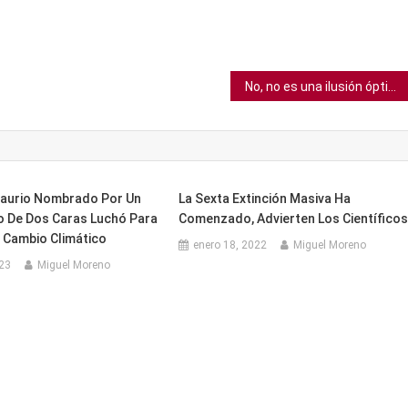
No, no es una ilusión óptica, es un hoyo real en el agua
aurio Nombrado Por Un
La Sexta Extinción Masiva Ha
 De Dos Caras Luchó Para
Comenzado, Advierten Los Científico
l Cambio Climático
enero 18, 2022
Miguel Moreno
023
Miguel Moreno