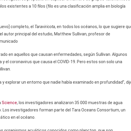
ilos existentes a 10 filos (filo es una clasificación amplia en biología
nuevo] completo, el
Taraviricota
, en todos los océanos, lo que sugiere qu
el autor principal del estudio, Matthew Sullivan, profesor de
comunicado
rado en aquellos que causan enfermedades, según Sullivan. Algunos
la y el coronavirus que causa el COVID-19. Pero estos son solo una
llivan.
y explorar un entorno que nadie había examinado en profundidad”, dij
a
Science
, los investigadores analizaron 35 000 muestras de agua
. Los investigadores forman parte del Tara Oceans Consortium, un
ático en el océano.
os organismos acuáticos conocidos como plancton, que son