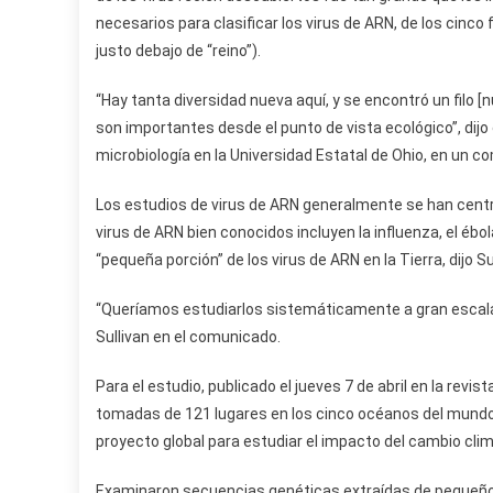
necesarios para clasificar los virus de ARN, de los cinco f
justo debajo de “reino”).
“Hay tanta diversidad nueva aquí, y se encontró un filo [
son importantes desde el punto de vista ecológico”, dijo 
microbiología en la Universidad Estatal de Ohio, en un 
Los estudios de virus de ARN generalmente se han cent
virus de ARN bien conocidos incluyen la influenza, el ébo
“pequeña porción” de los virus de ARN en la Tierra, dijo Su
“Queríamos estudiarlos sistemáticamente a gran escala 
Sullivan en el comunicado.
Para el estudio, publicado el jueves 7 de abril en la revist
tomadas de 121 lugares en los cinco océanos del mundo
proyecto global para estudiar el impacto del cambio clim
Examinaron secuencias genéticas extraídas de pequeñ