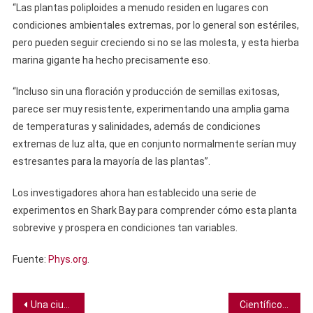
“Las plantas poliploides a menudo residen en lugares con
condiciones ambientales extremas, por lo general son estériles,
pero pueden seguir creciendo si no se las molesta, y esta hierba
marina gigante ha hecho precisamente eso.
“Incluso sin una floración y producción de semillas exitosas,
parece ser muy resistente, experimentando una amplia gama
de temperaturas y salinidades, además de condiciones
extremas de luz alta, que en conjunto normalmente serían muy
estresantes para la mayoría de las plantas”.
Los investigadores ahora han establecido una serie de
experimentos en Shark Bay para comprender cómo esta planta
sobrevive y prospera en condiciones tan variables.
Fuente:
Phys.org
.
Navegación
Una ciudad iraquí de la Edad de Bronce emerge del río Tigris tras una sequía
Científicos encuentran una anomalía en el cerebro que podría explicar por qué existen los psicópatas