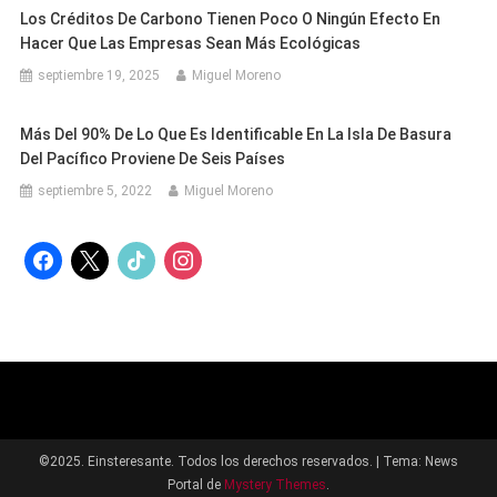
Los Créditos De Carbono Tienen Poco O Ningún Efecto En
Hacer Que Las Empresas Sean Más Ecológicas
septiembre 19, 2025
Miguel Moreno
Más Del 90% De Lo Que Es Identificable En La Isla De Basura
Del Pacífico Proviene De Seis Países
septiembre 5, 2022
Miguel Moreno
facebook
x
tiktok
instagram
©2025. Einsteresante. Todos los derechos reservados.
|
Tema: News
Portal de
Mystery Themes
.