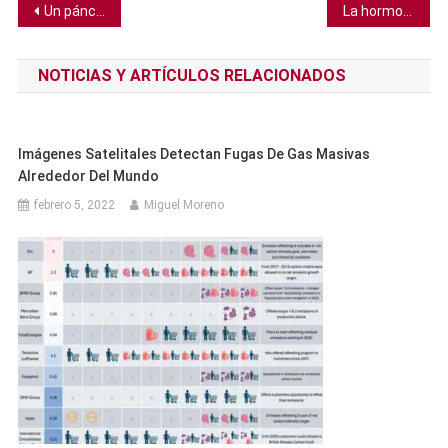
Navegación
Un páncreas biónico suministra automáticamente insulina a pacientes con diabetes tipo 1
La hormona del amor, la oxitocina, puede ayudar a reparar un corazón roto, literalmente
de
NOTICIAS Y ARTÍCULOS RELACIONADOS
entradas
Imágenes Satelitales Detectan Fugas De Gas Masivas
Alrededor Del Mundo
febrero 5, 2022
Miguel Moreno