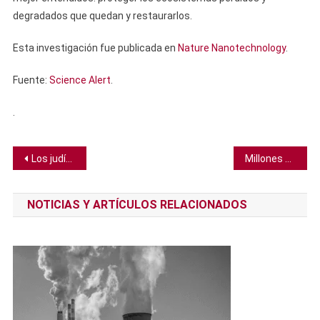
degradados que quedan y restaurarlos.
Esta investigación fue publicada en
Nature Nanotechnology
.
Fuente:
Science Alert
.
.
Navegación
Los judíos asquenazíes del siglo XIV eran genéticamente más diversos que sus descendientes actuales
Millones de “sinapsis silenciosas” pueden ser la clave para el aprendizaje a largo plazo
de
NOTICIAS Y ARTÍCULOS RELACIONADOS
entradas