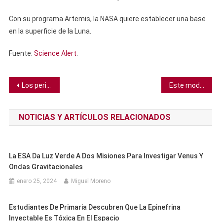
​Con su programa Artemis, la NASA quiere establecer una base
en la superficie de la Luna.
Fuente:
Science Alert
.
Navegación
Los periquitos europeos han desarrollado sus propios dialectos como los humanos
Este modelo de IA puede decirte si estás en riesgo alto de cáncer de pulmón al analizar un escáner de rayos X
de
NOTICIAS Y ARTÍCULOS RELACIONADOS
entradas
La ESA Da Luz Verde A Dos Misiones Para Investigar Venus Y
Ondas Gravitacionales
enero 25, 2024
Miguel Moreno
Estudiantes De Primaria Descubren Que La Epinefrina
Inyectable Es Tóxica En El Espacio