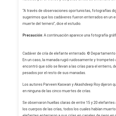
“A través de observaciones oportunistas, fotografías 
sugerimos que los cadáveres fueron enterrados en un e
muerte del ternero”, dice el estudio.
Precaución
: A continuación aparece una fotografía gráf
Cadáver de cría de elefante enterrado. © Departamento 
En un caso, la manada rugió ruidosamente y trompeteó alr
encontró que sólo se llevan a las crías para el entierro,
pesados por el resto de sus manadas.
Los autores Parveen Kaswan y Akashdeep Roy dijeron qu
en ninguna de las cinco muertes de crías.
Se observaron huellas claras de entre 15 y 20 elefantes 
los cuerpos de las crías, todos los cuales habían muerto
elefantes enterraron a sus crías en canales de riego en