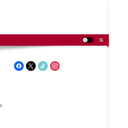
facebook
x
tiktok
instagram
os