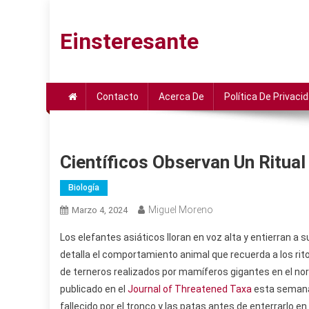
Saltar
al
Einsteresante
contenido
Contacto
Acerca De
Política De Privaci
Científicos Observan Un Ritual
Biología
Miguel Moreno
Marzo 4, 2024
Los elefantes asiáticos lloran en voz alta y entierran a 
detalla el comportamiento animal que recuerda a los rit
de terneros realizados por mamíferos gigantes en el nort
publicado en el
Journal of Threatened Taxa
esta semana.
fallecido por el tronco y las patas antes de enterrarlo en 