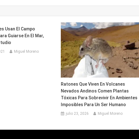
es Usan El Campo
ra Guiarse En El Mar,
studio
021
Miguel Moreno
Ratones Que Viven En Volcanes
Nevados Andinos Comen Plantas
Tóxicas Para Sobrevivir En Ambientes
Imposibles Para Un Ser Humano
julio 23, 2026
Miguel Moreno