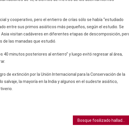
l y cooperativo, pero el entierro de crías sólo se había “estudiado
ado entre sus primos asiáticos más pequeños, según el estudio. Se
n Asia visitan cadáveres en diferentes etapas de descomposición, per
s de las manadas que estudió.
s 40 minutos posteriores al entierro” y luego evitó regresar al área,
ar.
o de extinción por la Unión Internacional para la Conservación de la
 salvaje, la mayoría en la India y algunos en el sudeste asiático,
iverio.
Bosque fosilizado hallado en Reino Unido es el más antiguo del mundo: 390 millones de años