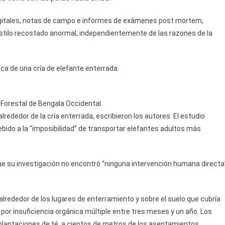
digitales, notas de campo e informes de exámenes post mortem,
stilo recostado anormal, independientemente de las razones de la
ica de una cría de elefante enterrada.
Forestal de Bengala Occidental.
ededor de la cría enterrada, escribieron los autores. El estudio
 debido a la “imposibilidad” de transportar elefantes adultos más
e su investigación no encontró “ninguna intervención humana directa
alrededor de los lugares de enterramiento y sobre el suelo que cubría
 por insuficiencia orgánica múltiple entre tres meses y un año. Los
 plantaciones de té, a cientos de metros de los asentamientos