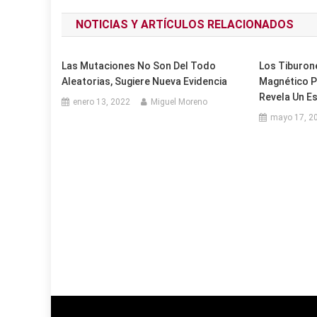
de
NOTICIAS Y ARTÍCULOS RELACIONADOS
entradas
Las Mutaciones No Son Del Todo
Los Tiburon
Aleatorias, Sugiere Nueva Evidencia
Magnético Pa
Revela Un E
enero 13, 2022
Miguel Moreno
mayo 17, 2