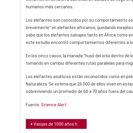
humanos más cercanos.
Los elefantes son conocidos por su comportamiento socia
brevemente” en elefantes africanos, quedando inexplor
sabe que los elefantes salvajes tanto en África como e
este estudio encontró comportamientos diferentes a lo
En los cinco casos, la manada “huyó del sitio dentro de lo
tomando en cambio diferentes rutas paralelas para migr
Los elefantes asiáticos están reconocidos como en peligr
Naturaleza. Se estima que 26.000 de ellos viven en estado
sobreviviendo un promedio de 60 a 70 años fuera del caut
Fuente:
Science Alert
.
Navegación
Vasijas de 1000 años halladas en Guatemala tenían tabaco posiblemente como narcótico para rituales