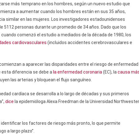
izarse más temprano en los hombres, según un nuevo estudio que
comienza a aumentar cuando los hombres están en sus 35 años,
ia similar en las mujeres. Los investigadores estadounidenses
 de 5112 personas durante un promedio de 34 años. Dado que los
s cuando comenzó el estudio a mediados de la década de 1980, los
ades cardiovasculares
(incluidos accidentes cerebrovasculares e
ue comienzan a aparecer las disparidades entre el riesgo de enfermedad
 esta diferencia se debe a
la enfermedad coronaria
(EC), la
causa má
uyen las arterias y bloquean el flujo sanguíneo.
dad cardíaca se desarrolla a lo largo de décadas y sus primeros
a”,
dice
la epidemióloga Alexa Freedman de la Universidad Northweste
dentificar los factores de riesgo más pronto, lo que permite
go a largo plazo”.