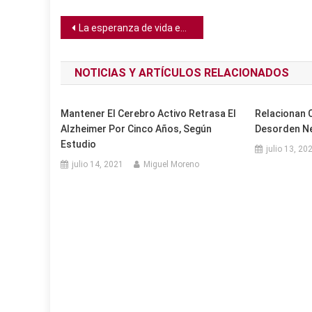
Navegación
La esperanza de vida está determinada en un 50% por la genética, sugiere estudio
de
NOTICIAS Y ARTÍCULOS RELACIONADOS
entradas
Mantener El Cerebro Activo Retrasa El
Relacionan 
Alzheimer Por Cinco Años, Según
Desorden N
Estudio
julio 13, 20
julio 14, 2021
Miguel Moreno