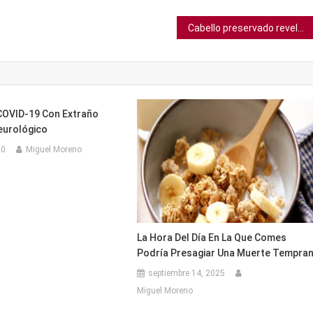
Cabello preservado revela cuán grave era la exposición al plomo en el siglo XX
COVID-19 Con Extraño
eurológico
20
Miguel Moreno
La Hora Del Día En La Que Comes
Podría Presagiar Una Muerte Tempra
septiembre 14, 2025
Miguel Moreno