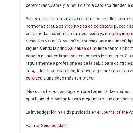
cerebrovasculares y la insuficiencia cardíaca tienden a d
Si bien el estudio no analizó en muchos detalles las raz
hormonas sexuales y
los niveles de colesterol
pueden ser
enfermedad coronaria entre los sexos ya
se había info
recientes y amplió los análisis previos para incluir mú
siguen siendo la
principal causa de muerte
tanto en homb
desean no subestimar los riesgos para las mujeres. Sin
regularmente a profesionales de la salud para controles,
riesgo de ataque cardíaco, los investigadores esperan 
cardíaca
a una edad más temprana.
“Nuestros hallazgos sugieren que fomentar las visitas d
oportunidad importante para mejorar la salud cardíaca y
La investigación ha sido publicada en el
Journal of the A
Fuente:
Science Alert
.