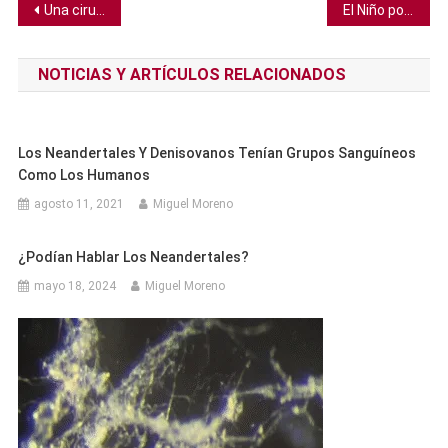
Navegación
Una cirugía mayor puede acelerar la pérdida de memoria en 1 de cada 7 adultos mayores
El Niño podría provocar condiciones climáticas extremas, advierte la ONU
de
NOTICIAS Y ARTÍCULOS RELACIONADOS
entradas
Los Neandertales Y Denisovanos Tenían Grupos Sanguíneos
Como Los Humanos
agosto 11, 2021
Miguel Moreno
¿Podían Hablar Los Neandertales?
mayo 18, 2024
Miguel Moreno