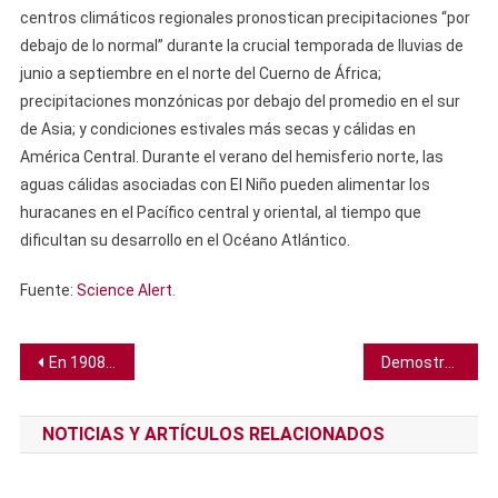
centros climáticos regionales pronostican precipitaciones “por
debajo de lo normal” durante la crucial temporada de lluvias de
junio a septiembre en el norte del Cuerno de África;
precipitaciones monzónicas por debajo del promedio en el sur
de Asia; y condiciones estivales más secas y cálidas en
América Central. Durante el verano del hemisferio norte, las
aguas cálidas asociadas con El Niño pueden alimentar los
huracanes en el Pacífico central y oriental, al tiempo que
dificultan su desarrollo en el Océano Atlántico.
Fuente:
Science Alert
.
Navegación
En 1908 un perro en París rescató a unos niños de las aguas del Sena después de arrojarlos al agua
Demostración sugiere que los astronautas podrían usar chorros de plasma similares a relámpagos para eliminar gérmenes en la Luna y Marte
de
NOTICIAS Y ARTÍCULOS RELACIONADOS
entradas