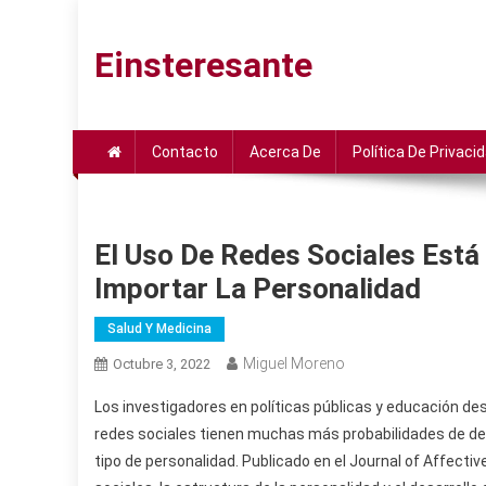
Saltar
al
Einsteresante
contenido
Contacto
Acerca De
Política De Privaci
El Uso De Redes Sociales Está 
Importar La Personalidad
Salud Y Medicina
Miguel Moreno
Octubre 3, 2022
Los investigadores en políticas públicas y educación d
redes sociales tienen muchas más probabilidades de de
tipo de personalidad. Publicado en el Journal of Affectiv