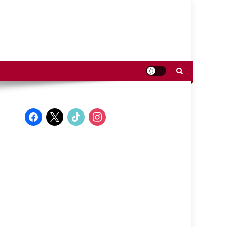
facebook
x
tiktok
instagram
s