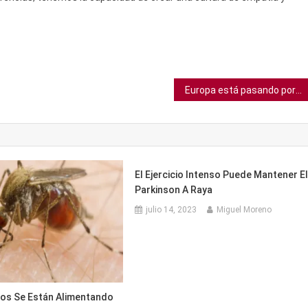
Europa está pasando por la peor epidemia de gripe aviar registrada
El Ejercicio Intenso Puede Mantener E
Parkinson A Raya
julio 14, 2023
Miguel Moreno
os Se Están Alimentando