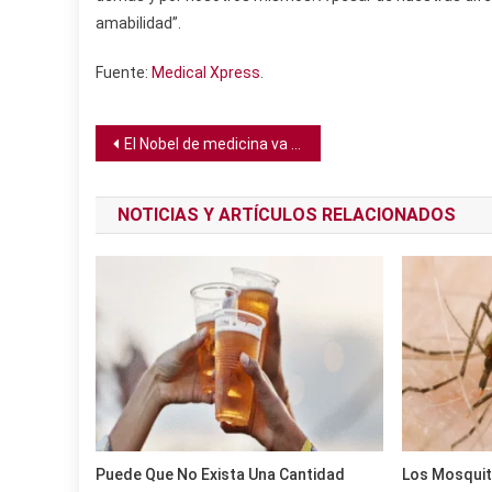
amabilidad”.
Fuente:
Medical Xpress
.
Navegación
El Nobel de medicina va para el genetista que secuenció el genoma del neandertal
de
NOTICIAS Y ARTÍCULOS RELACIONADOS
entradas
Puede Que No Exista Una Cantidad
Los Mosquit