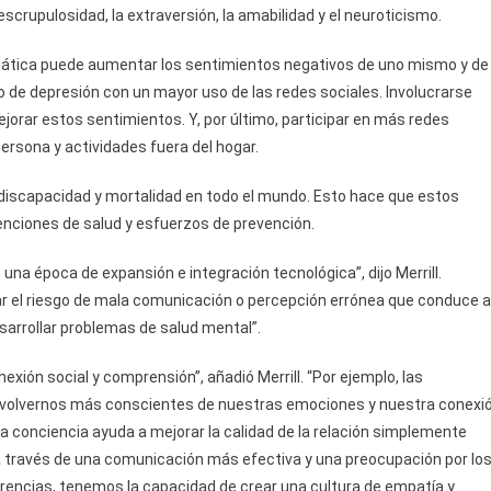
a escrupulosidad, la extraversión, la amabilidad y el neuroticismo.
mática puede aumentar los sentimientos negativos de uno mismo y de
o de depresión con un mayor uso de las redes sociales. Involucrarse
orar estos sentimientos. Y, por último, participar en más redes
ersona y actividades fuera del hogar.
 discapacidad y mortalidad en todo el mundo. Esto hace que estos
nciones de salud y esfuerzos de prevención.
na época de expansión e integración tecnológica”, dijo Merrill.
 el riesgo de mala comunicación o percepción errónea que conduce a
esarrollar problemas de salud mental”.
ión social y comprensión”, añadió Merrill. “Por ejemplo, las
al volvernos más conscientes de nuestras emociones y nuestra conexi
ta conciencia ayuda a mejorar la calidad de la relación simplemente
 través de una comunicación más efectiva y una preocupación por lo
rencias, tenemos la capacidad de crear una cultura de empatía y