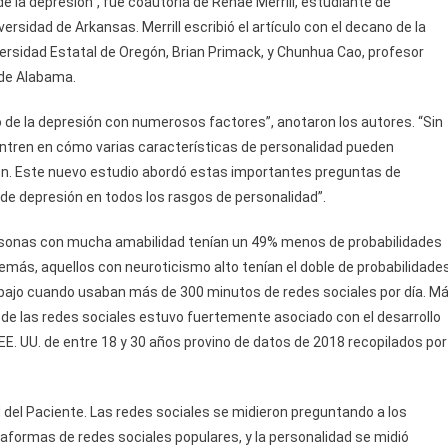
 de la depresión”, fue coautoría de Renae Merrill, estudiante de
ersidad de Arkansas. Merrill escribió el artículo con el decano de la
ersidad Estatal de Oregón, Brian Primack, y Chunhua Cao, profesor
 de Alabama.
o de la depresión con numerosos factores”, anotaron los autores. “Sin
centren en cómo varias características de personalidad pueden
sión. Este nuevo estudio abordó estas importantes preguntas de
 de depresión en todos los rasgos de personalidad”.
personas con mucha amabilidad tenían un 49% menos de probabilidades
más, aquellos con neuroticismo alto tenían el doble de probabilidade
 bajo cuando usaban más de 300 minutos de redes sociales por día. M
 de las redes sociales estuvo fuertemente asociado con el desarrollo
EE. UU. de entre 18 y 30 años provino de datos de 2018 recopilados por
d del Paciente. Las redes sociales se midieron preguntando a los
aformas de redes sociales populares, y la personalidad se midió