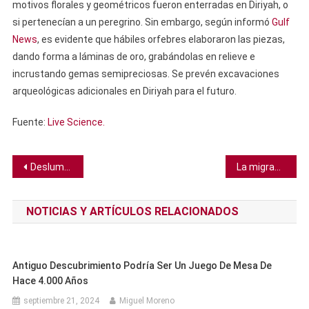
motivos florales y geométricos fueron enterradas en Diriyah, o
si pertenecían a un peregrino. Sin embargo, según informó
Gulf
News
, es evidente que hábiles orfebres elaboraron las piezas,
dando forma a láminas de oro, grabándolas en relieve e
incrustando gemas semipreciosas. Se prevén excavaciones
arqueológicas adicionales en Diriyah para el futuro.
Fuente:
Live Science.
Navegación
Deslumbrante meteorito “interrumpió en vídeo” una erupción volcánica
La migración a larga distancia de murciélagos depende de ácidos grasos, lo que desafía los límites del metabolismo de los mamíferos
de
NOTICIAS Y ARTÍCULOS RELACIONADOS
entradas
Antiguo Descubrimiento Podría Ser Un Juego De Mesa De
Hace 4.000 Años
septiembre 21, 2024
Miguel Moreno